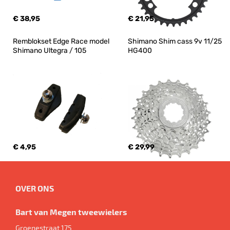
€ 38,95
€ 21,95
Remblokset Edge Race model 
Shimano Shim cass 9v 11/25 
Shimano Ultegra / 105
HG400
€ 4,95
€ 29,99
OVER ONS
Bart van Megen tweewielers
Groenestraat 175