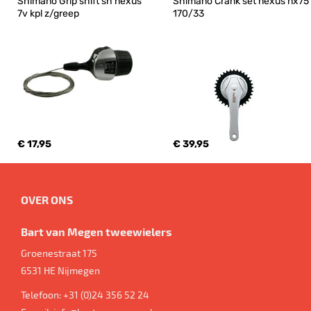
Shimano Grip shift sh nexus 
Shimano Crank set nexus nx75 
7v kpl z/greep
170/33
€ 17,95
€ 39,95
OVER ONS
Bart van Megen tweewielers
Groenestraat 175
6531 HE
Nijmegen
Telefoon:
+31 (0)24 356 52 24