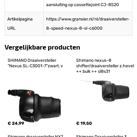
aansluiting op cassettejoint CJ-8S20
Artikelpagina
https://www.gransier.nl/nl/draaiversteller-
URL
8-speed-nexus-8-sl-c6000
Vergelijkbare producten
SHIMANO Draaiversteller 
Shimano nexus-8 
"Nexus SL-C3001-7"zwart, v
shifter/draaiversteller z.hevel 
++ bulk ++ sl8s31
€ 24,99
€ 19,50
Shimano draaiversteller NX7
Shimano Draaiversteller 3 