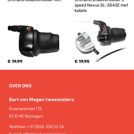
speed Nexus SL-3S42E met 
kabels
€ 19,99
€ 19,95
OVER ONS
Bart van Megen tweewielers
Groenestraat 175
6531 HE
Nijmegen
Telefoon:
+31 (0)24 356 52 24
E-mail:
info@bartvanmegen.nl