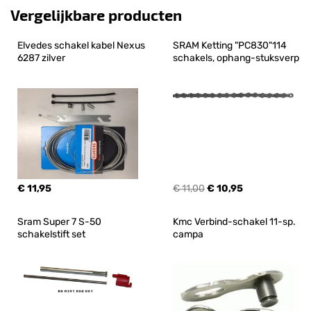
Vergelijkbare producten
Elvedes schakel kabel Nexus 
SRAM Ketting "PC830"114 
6287 zilver
schakels, ophang-stuksverp
€ 11,95
€ 11,00
€ 10,95
Sram Super 7 S-50 
Kmc Verbind-schakel 11-sp. 
schakelstift set
campa