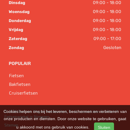
09:00 - 18:00
Dinsdag
09:00 - 18:00
Woensdag
09:00 - 18:00
Donderdag
09:00 - 18:00
Vrijdag
09:00 - 17:00
Zaterdag
Gesloten
Zondag
POPULAIR
Fietsen
Bakfietsen
Cruiserfietsen
Cookies helpen ons bij het leveren, beschermen en verbeteren van
© 2026 Bart van Megen tweewielers. Ondersteund door
SitePack ®
Fietsenwinkel in Nijmegen
onze producten en diensten. Door onze website te gebruiken, gaat
Sitemap
u akkoord met ons gebruik van cookies.
Sluiten