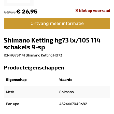
€ 26,95
Niet op voorraad
€ 29,95
Ontvang meer informatie
Shimano Ketting hg73 lx/105 114
schakels 9-sp
ICNHG73114I Shimano Ketting HG73
Producteigenschappen
Eigenschap
Waarde
Merk
Shimano
Ean upc
4524667040682