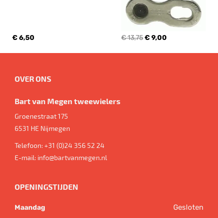
€ 6,50
€ 13,75
€ 9,00
OVER ONS
Bart van Megen tweewielers
Groenestraat 175
6531 HE
Nijmegen
Telefoon:
+31 (0)24 356 52 24
E-mail:
info@bartvanmegen.nl
OPENINGSTIJDEN
Gesloten
Maandag