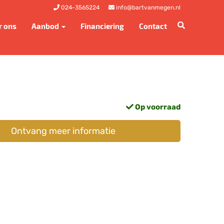
024-3565224
info@bartvanmegen.nl
r ons
Aanbod
Financiering
Contact
Op voorraad
Ontvang meer informatie