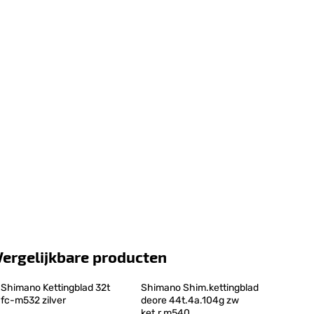
Vergelijkbare producten
Shimano Kettingblad 32t 
Shimano Shim.kettingblad 
fc-m532 zilver
deore 44t.4a.104g zw 
ket.r.m540