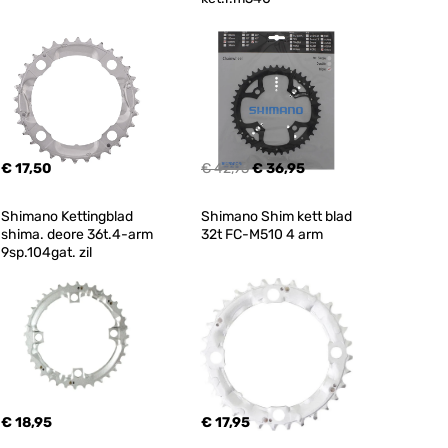
€ 17,50
€ 42,95
€ 36,95
Shimano Kettingblad 
Shimano Shim kett blad 
shima. deore 36t.4-arm 
32t FC-M510 4 arm
9sp.104gat. zil
€ 18,95
€ 17,95