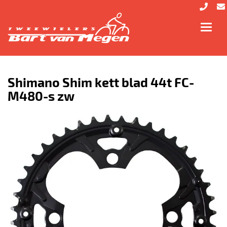
Toggl
navig
Shimano Shim kett blad 44t FC-
M480-s zw