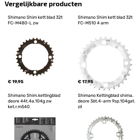
Vergelijkbare producten
Shimano Shim kett blad 32t 
Shimano Shim kett blad 32t 
FC-M480-L zw
FC-M510 4 arm
€ 19,95
€ 17,95
Shimano Shim.kettingblad 
Shimano Kettingblad shima. 
deore 44t.4a.104g zw 
deore 36t.4-arm 9sp.104gat. 
ket.r.m540
zil