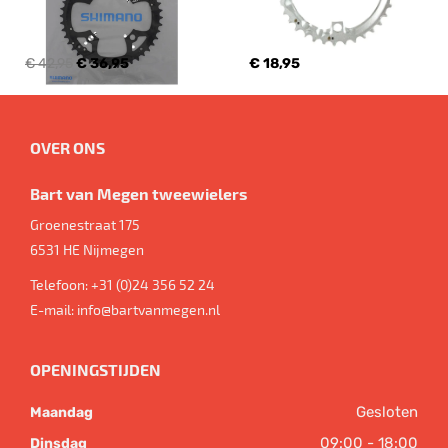
€ 42,95
€ 36,95
€ 18,95
OVER ONS
Bart van Megen tweewielers
Groenestraat 175
6531 HE
Nijmegen
Telefoon:
+31 (0)24 356 52 24
E-mail:
info@bartvanmegen.nl
OPENINGSTIJDEN
Gesloten
Maandag
09:00 - 18:00
Dinsdag