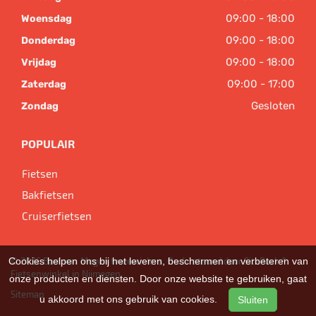
09:00 - 18:00
Woensdag
09:00 - 18:00
Donderdag
09:00 - 18:00
Vrijdag
09:00 - 17:00
Zaterdag
Gesloten
Zondag
POPULAIR
Fietsen
Bakfietsen
Cruiserfietsen
© 2026 Bart van Megen tweewielers. Ondersteund door
SitePack ®
Cookies helpen ons bij het leveren, beschermen en verbeteren van
Fietsenwinkel in Nijmegen
onze producten en diensten. Door onze website te gebruiken, gaat
Sitemap
u akkoord met ons gebruik van cookies.
Sluiten