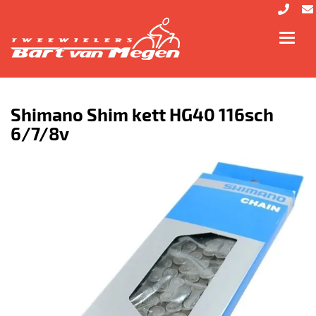
Toggl
navig
Shimano Shim kett HG40 116sch
6/7/8v