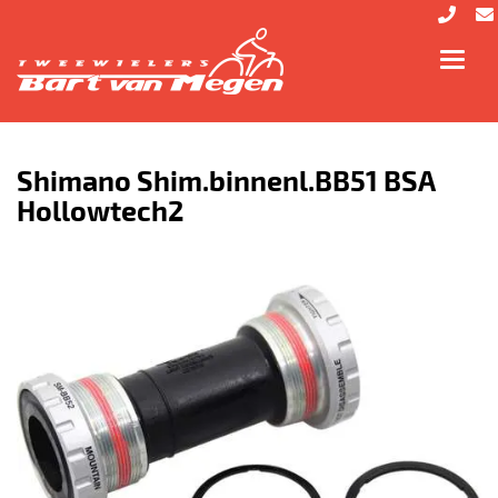
Toggl
navig
Shimano Shim.binnenl.BB51 BSA
Hollowtech2