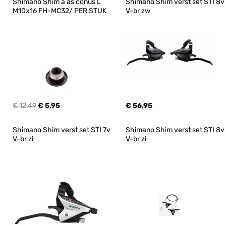
Shimano Shim a as conus L 
Shimano Shim verst set STI 8v 
M10x16 FH-MC32/ PER STUK
V-br zw
€ 12,49
€ 5,95
€ 56,95
Shimano Shim verst set STI 7v 
Shimano Shim verst set STI 8v 
V-br zi
V-br zi