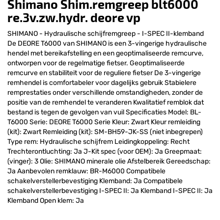
Shimano Shim.remgreep blt6000
re.3v.zw.hydr. deore vp
SHIMANO - Hydraulische schijfremgreep - I-SPEC II-klemband
De DEORE T6000 van SHIMANO is een 3-vingerige hydraulische
hendel met bereikafstelling en een geoptimaliseerde remcurve,
ontworpen voor de regelmatige fietser. Geoptimaliseerde
remcurve en stabiliteit voor de reguliere fietser De 3-vingerige
remhendel is comfortabeler voor dagelijks gebruik Stabielere
remprestaties onder verschillende omstandigheden, zonder de
positie van de remhendel te veranderen Kwalitatief remblok dat
bestand is tegen de gevolgen van vuil Specificaties Model: BL-
T6000 Serie: DEORE T6000 Serie Kleur: Zwart Kleur remleiding
(kit): Zwart Remleiding (kit): SM-BH59-JK-SS (niet inbegrepen)
Type rem: Hydraulische schijfrem Leidingkoppeling: Recht
Trechterontluchting: Ja J-Kit spec (voor OEM): Ja Greepmaat:
(vinger): 3 Olie: SHIMANO minerale olie Afstelbereik Gereedschap:
Ja Aanbevolen remklauw: BR-M6000 Compatibele
schakelverstellerbevestiging Klemband: Ja Compatibele
schakelverstellerbevestiging I-SPEC II: Ja Klemband I-SPEC II: Ja
Klemband Open klem: Ja