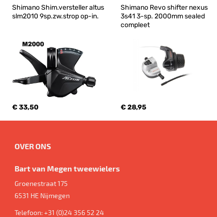
Shimano Shim.versteller altus 
Shimano Revo shifter nexus 
slm2010 9sp.zw.strop op-in.
3s41 3-sp. 2000mm sealed 
compleet
€ 33,50
€ 28,95
OVER ONS
Bart van Megen tweewielers
Groenestraat 175
6531 HE
Nijmegen
Telefoon:
+31 (0)24 356 52 24