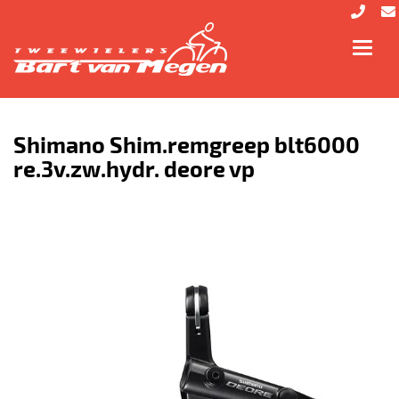
Toggl
navig
Shimano Shim.remgreep blt6000
re.3v.zw.hydr. deore vp