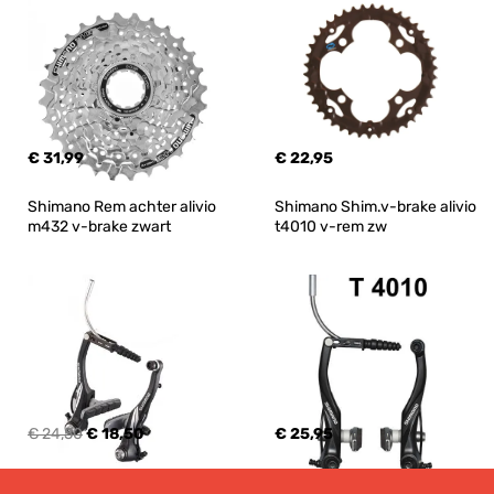
€ 31,99
€ 22,95
Shimano Rem achter alivio 
Shimano Shim.v-brake alivio 
m432 v-brake zwart
t4010 v-rem zw
€ 24,50
€ 18,50
€ 25,95