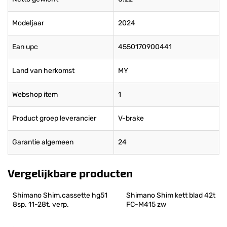
Modeljaar
2024
Ean upc
4550170900441
Land van herkomst
MY
Webshop item
1
Product groep leverancier
V-brake
Garantie algemeen
24
Vergelijkbare producten
Shimano Shim.cassette hg51 
Shimano Shim kett blad 42t 
8sp. 11-28t. verp.
FC-M415 zw