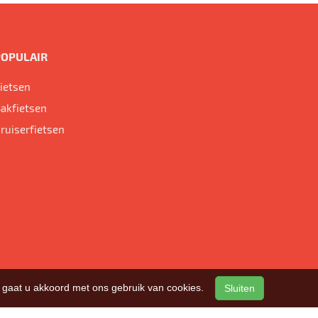
POPULAIR
ietsen
akfietsen
ruiserfietsen
n, gaat u akkoord met ons gebruik van cookies.
Sluiten