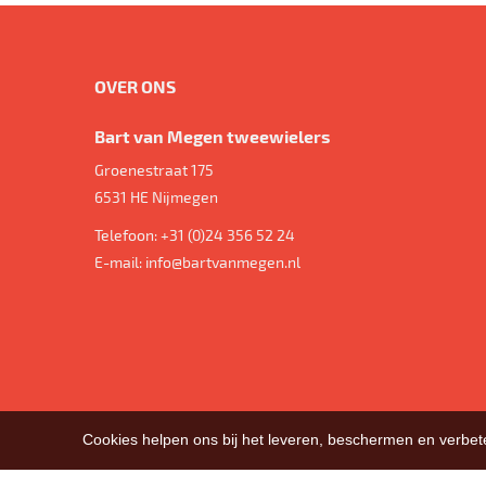
OVER ONS
Bart van Megen tweewielers
Groenestraat 175
6531 HE
Nijmegen
Telefoon:
+31 (0)24 356 52 24
E-mail:
info@bartvanmegen.nl
Cookies helpen ons bij het leveren, beschermen en verbe