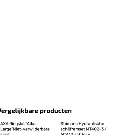
Vergelijkbare producten
AXA Ringslot "Atlas 
Shimano Hydraulische 
Large"Niet-verwijderbare 
schijfremset MT402-3 / 
sleut
MT410 achter -