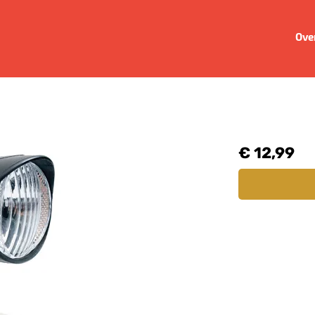
Ove
€ 12,99