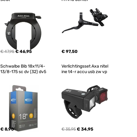
€ 47,95
€ 46,95
€ 97,50
Schwalbe Bib 18x11/4-
Verlichtingsset Axa nitel 
13/8-175 sc dv (32) dv5
ine t4-r accu usb zw vp
€ 8,90
€ 35,95
€ 34,95