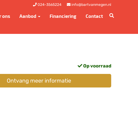
024-3565224
info@bartvanmegen.nl
r ons
Aanbod
Financiering
Contact
Op voorraad
Ontvang meer informatie