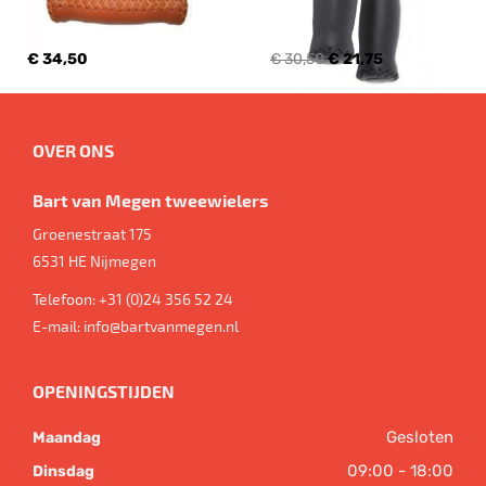
€ 34,50
€ 30,50
€ 21,75
OVER ONS
Bart van Megen tweewielers
Groenestraat 175
6531 HE
Nijmegen
Telefoon:
+31 (0)24 356 52 24
E-mail:
info@bartvanmegen.nl
OPENINGSTIJDEN
Gesloten
Maandag
09:00 - 18:00
Dinsdag