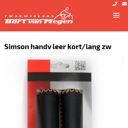
Toggl
navig
Simson handv leer kort/lang zw