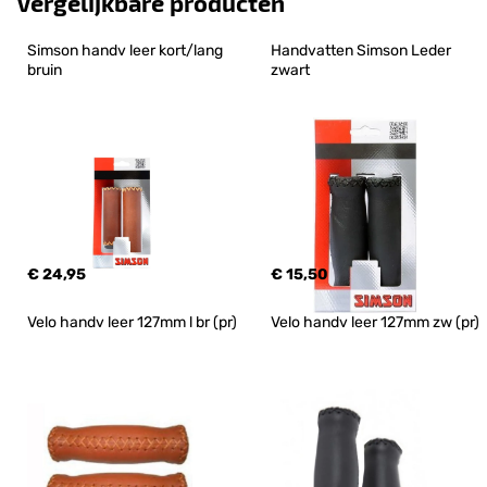
Vergelijkbare producten
Simson handv leer kort/lang 
Handvatten Simson Leder 
bruin
zwart
€ 24,95
€ 15,50
Velo handv leer 127mm l br (pr)
Velo handv leer 127mm zw (pr)