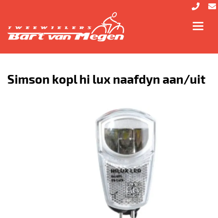
Toggl
navig
Simson kopl hi lux naafdyn aan/uit