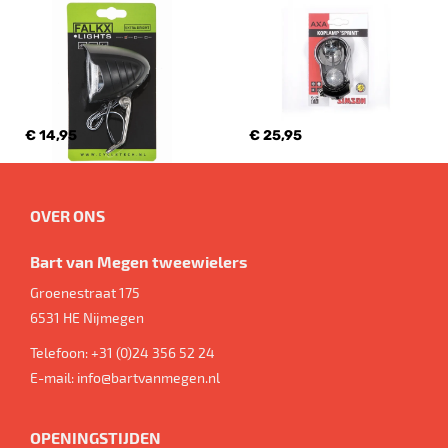
€ 14,95
€ 25,95
OVER ONS
Bart van Megen tweewielers
Groenestraat 175
6531 HE
Nijmegen
Telefoon:
+31 (0)24 356 52 24
E-mail:
info@bartvanmegen.nl
OPENINGSTIJDEN