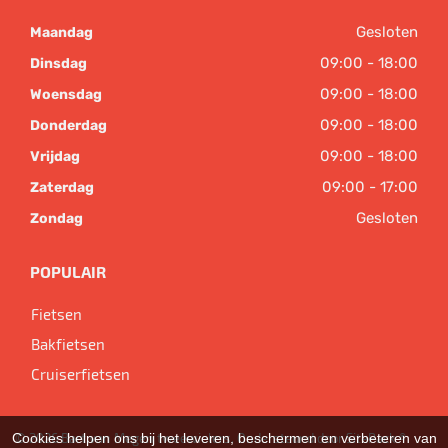
Gesloten
Maandag
09:00 - 18:00
Dinsdag
09:00 - 18:00
Woensdag
09:00 - 18:00
Donderdag
09:00 - 18:00
Vrijdag
09:00 - 17:00
Zaterdag
Gesloten
Zondag
POPULAIR
Fietsen
Bakfietsen
Cruiserfietsen
© 2026 Bart van Megen tweewielers. Ondersteund door
SitePack ®
Cookies helpen ons bij het leveren, beschermen en verbeteren van