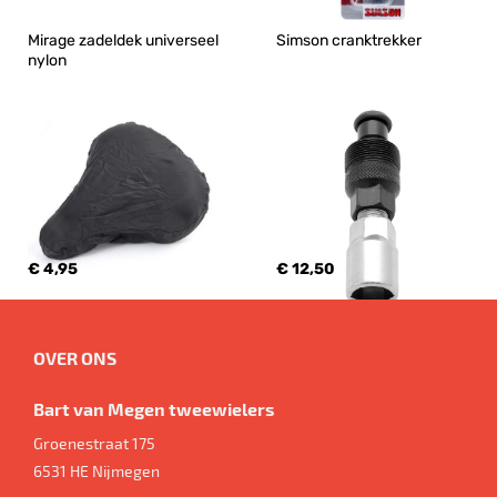
Mirage zadeldek universeel 
Simson cranktrekker
nylon
€ 4,95
€ 12,50
OVER ONS
Bart van Megen tweewielers
Groenestraat 175
6531 HE
Nijmegen