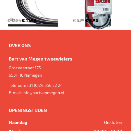
€ 13,25
€ 11,95
€ 5,99
€ 5,95
OVER ONS
Bart van Megen tweewielers
Groenestraat 175
6531 HE
Nijmegen
Telefoon:
+31 (0)24 356 52 24
E-mail:
info@bartvanmegen.nl
OPENINGSTIJDEN
Gesloten
Maandag