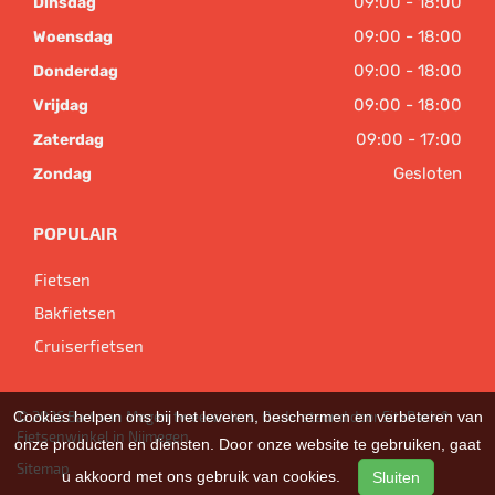
09:00 - 18:00
Dinsdag
09:00 - 18:00
Woensdag
09:00 - 18:00
Donderdag
09:00 - 18:00
Vrijdag
09:00 - 17:00
Zaterdag
Gesloten
Zondag
POPULAIR
Fietsen
Bakfietsen
Cruiserfietsen
Cookies helpen ons bij het leveren, beschermen en verbeteren van
© 2026 Bart van Megen tweewielers. Ondersteund door
SitePack ®
Fietsenwinkel in Nijmegen
onze producten en diensten. Door onze website te gebruiken, gaat
Sitemap
u akkoord met ons gebruik van cookies.
Sluiten