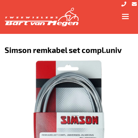
Toggl
navig
Simson remkabel set compl.univ