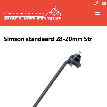
Toggl
navig
Simson standaard 28-20mm Str