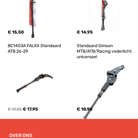
€ 15,50
€ 14,95
BC1403A FALKX Standaard 
Standaard Simson 
ATB 26-29
MTB/ATB/Racing vederlicht 
universeel
€ 19,85
€ 17,95
€ 18,95
OVER ONS