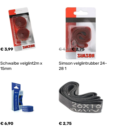
€ 3,99
€ 4,25
€ 2,75
Schwalbe velglint2m x 
Simson velglintrubber 24-
15mm
28 1
€ 6,90
€ 2,75