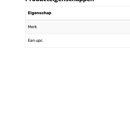
Eigenschap
Merk
Ean upc