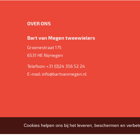
OVER ONS
Bart van Megen tweewielers
Groenestraat 175
6531 HE
Nijmegen
Telefoon:
+31 (0)24 356 52 24
E-mail:
info@bartvanmegen.nl
Cookies helpen ons bij het leveren, beschermen en verbe