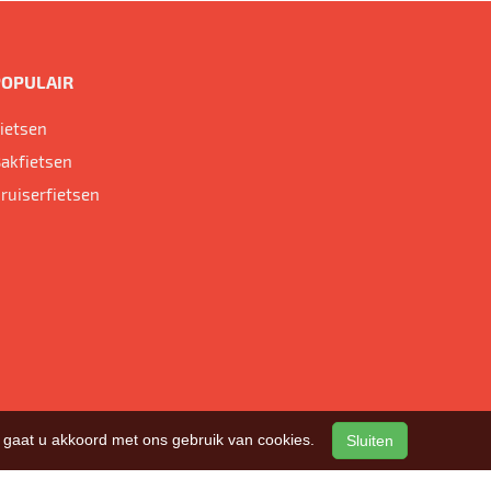
POPULAIR
ietsen
akfietsen
ruiserfietsen
n, gaat u akkoord met ons gebruik van cookies.
Sluiten