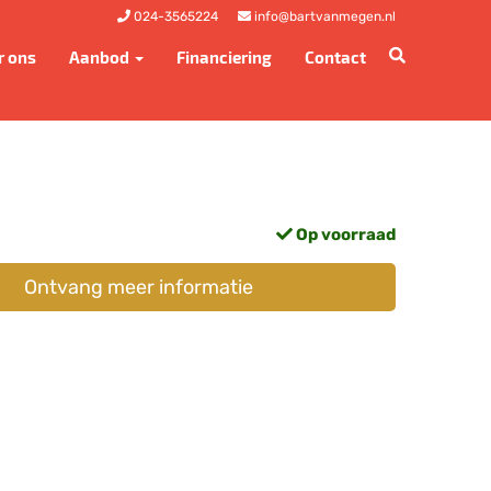
024-3565224
info@bartvanmegen.nl
r ons
Aanbod
Financiering
Contact
Op voorraad
Ontvang meer informatie