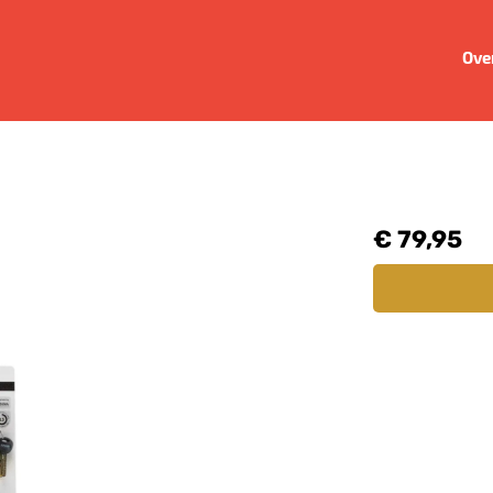
Ove
€ 79,95