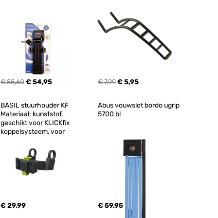
€ 55,60
€ 54,95
€ 7,99
€ 5,95
BASIL stuurhouder KF 
Abus vouwslot bordo ugrip 
Materiaal: kunststof, 
5700 bl
geschikt voor KLICKfix 
koppelsysteem, voor
€ 29,99
€ 59,95