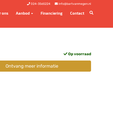
024-3565224
info@bartvanmegen.nl
r ons
Aanbod
Financiering
Contact
Op voorraad
Ontvang meer informatie