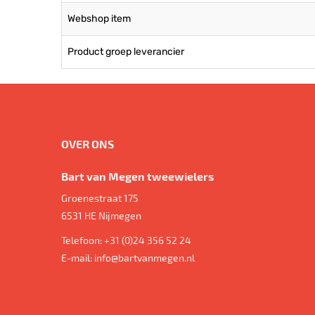
Webshop item
Product groep leverancier
OVER ONS
Bart van Megen tweewielers
Groenestraat 175
6531 HE
Nijmegen
Telefoon:
+31 (0)24 356 52 24
E-mail:
info@bartvanmegen.nl