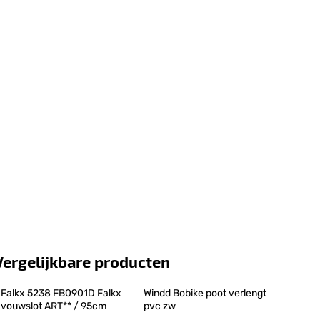
Vergelijkbare producten
Falkx 5238 FB0901D Falkx 
Windd Bobike poot verlengt 
vouwslot ART** / 95cm
pvc zw