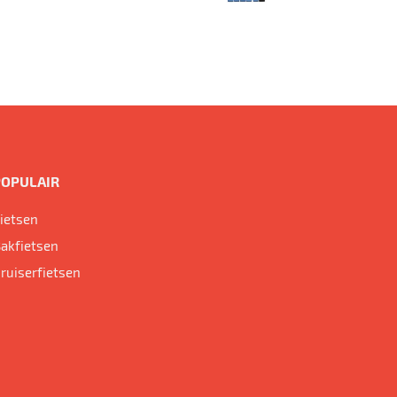
POPULAIR
ietsen
akfietsen
ruiserfietsen