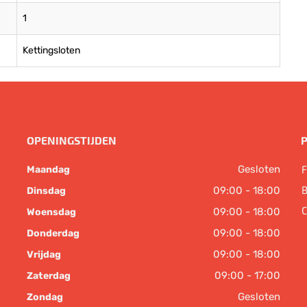
1
Kettingsloten
OPENINGSTIJDEN
Gesloten
F
Maandag
B
09:00 - 18:00
Dinsdag
C
09:00 - 18:00
Woensdag
09:00 - 18:00
Donderdag
09:00 - 18:00
Vrijdag
09:00 - 17:00
Zaterdag
Gesloten
Zondag