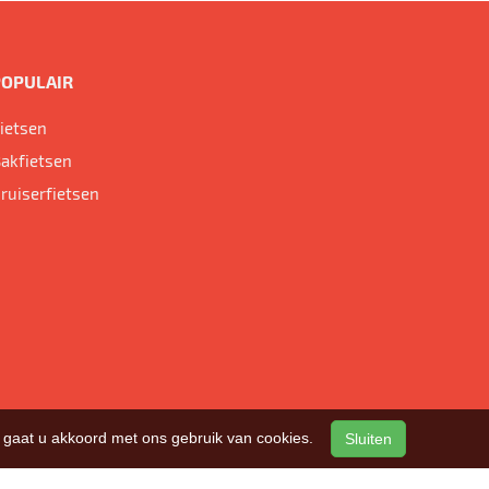
POPULAIR
ietsen
akfietsen
ruiserfietsen
n, gaat u akkoord met ons gebruik van cookies.
Sluiten