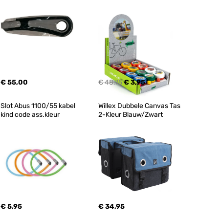
€ 55,00
€ 48,75
€ 3,95
Slot Abus 1100/55 kabel 
Willex Dubbele Canvas Tas 
kind code ass.kleur
2-Kleur Blauw/Zwart
€ 5,95
€ 34,95