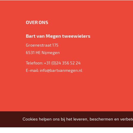
OVER ONS
Bart van Megen tweewielers
Groenestraat 175
6531 HE
Nijmegen
Telefoon:
+31 (0)24 356 52 24
E-mail:
info@bartvanmegen.nl
Cookies helpen ons bij het leveren, beschermen en verbe