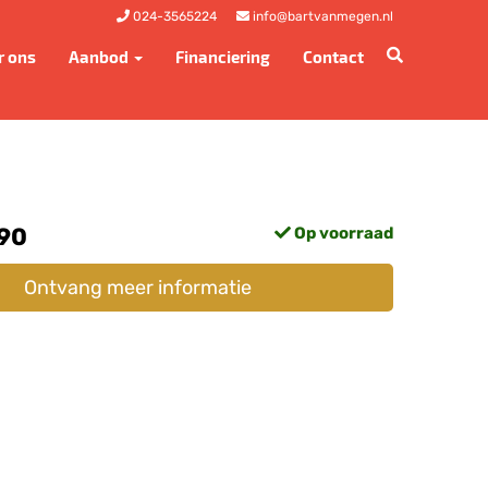
024-3565224
info@bartvanmegen.nl
r ons
Aanbod
Financiering
Contact
,90
Op voorraad
Ontvang meer informatie