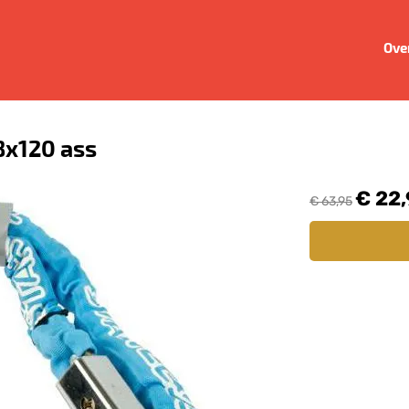
Ove
 8x120 ass
€ 22
€ 63,95