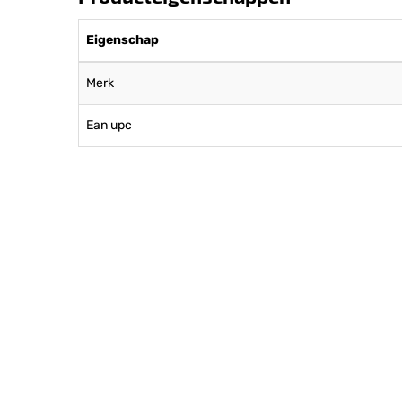
Eigenschap
Merk
Ean upc