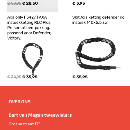
€ 58,95
€ 28,50
€ 3,95
Axa only ( 5427 ) AXA 
Slot Axa ketting defender rlc 
insteekketting RLC Plus 
insteek 140x5.5 zw
Presentatieverpakking, 
passend voor Defender, 
Victory,
€ 38,95
€ 35,95
€ 35,95
OVER ONS
Bart van Megen tweewielers
Groenestraat 175