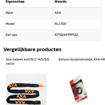
Eigenschap
Waarde
Merk
AXA
Model
RLC100
Ean upc
8713249199122
Vergelijkbare producten
Axa insteek kett RLC 140/5,5 
Simson dynamohoedje AXA HR
zw/or