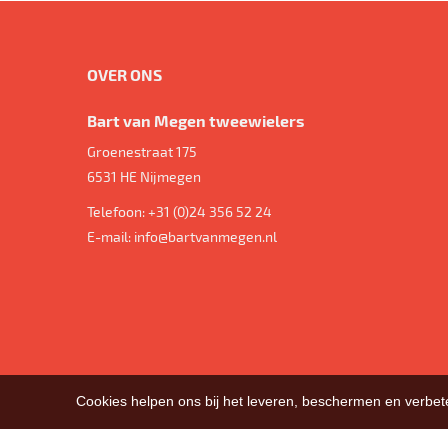
OVER ONS
Bart van Megen tweewielers
Groenestraat 175
6531 HE
Nijmegen
Telefoon:
+31 (0)24 356 52 24
E-mail:
info@bartvanmegen.nl
Cookies helpen ons bij het leveren, beschermen en verbe