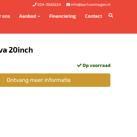
024-3565224
info@bartvanmegen.nl
r ons
Aanbod
Financiering
Contact
va 20inch
Op voorraad
Ontvang meer informatie