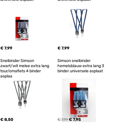
€ 7,99
€ 7,99
Snelbinder Simson 
Simson snelbinder 
zwart/wit melee extra lang 
hemelsblauw extra lang 3 
tour/omafiets 4 binder 
binder universele asplaat
asplaa
€ 8,50
€ 7,99
€ 7,95