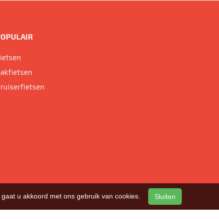
POPULAIR
ietsen
akfietsen
ruiserfietsen
n, gaat u akkoord met ons gebruik van cookies.
Sluiten