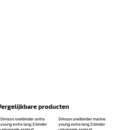
Vergelijkbare producten
Simson snelbinder antra 
Simson snelbinder marine 
young extra lang 3 binder 
young extra lang 3 binder 
universele asplaat
universele asplaat