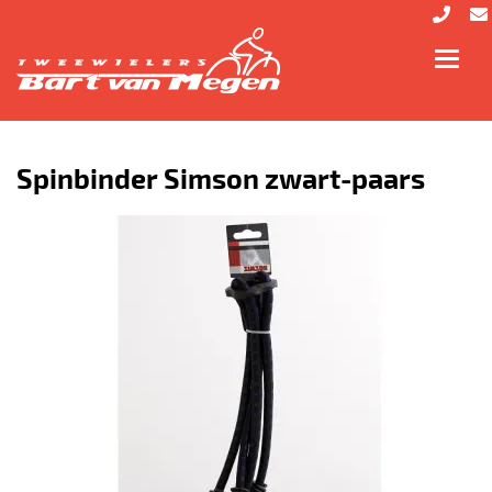
Toggl
navig
Spinbinder Simson zwart-paars