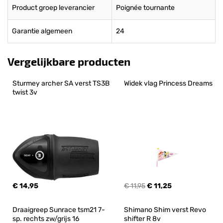
Product groep leverancier
Poignée tournante
Garantie algemeen
24
Vergelijkbare producten
Sturmey archer SA verst TS3B 
Widek vlag Princess Dreams
twist 3v
€ 14,95
€ 11,95
€ 11,25
Draaigreep Sunrace tsm21 7-
Shimano Shim verst Revo 
sp. rechts zw/grijs 16
shifter R 8v