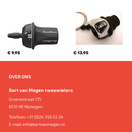
€ 9,95
€ 13,95
OVER ONS
Bart van Megen tweewielers
Groenestraat 175
6531 HE
Nijmegen
Telefoon:
+31 (0)24 356 52 24
E-mail:
info@bartvanmegen.nl