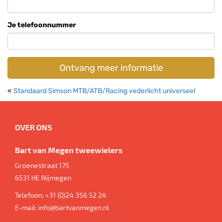
Je telefoonnummer
Ontvang meer informatie
«
Standaard Simson MTB/ATB/Racing vederlicht universeel
OVER ONS
Bart van Megen tweewielers
Groenestraat 175
6531 HE
Nijmegen
Telefoon:
+31 (0)24 356 52 24
E-mail:
info@bartvanmegen.nl