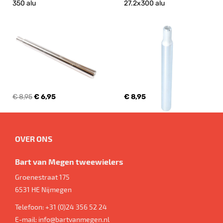
350 alu
27.2x300 alu
€ 8,95
€ 6,95
€ 8,95
OVER ONS
Bart van Megen tweewielers
Groenestraat 175
6531 HE
Nijmegen
Telefoon:
+31 (0)24 356 52 24
E-mail:
info@bartvanmegen.nl