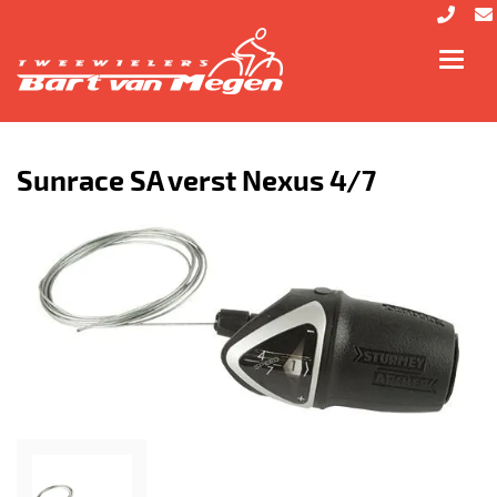
Toggl
navig
Sunrace SA verst Nexus 4/7