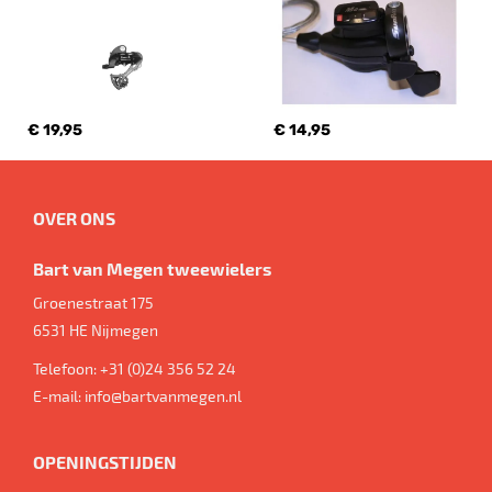
€ 19,95
€ 14,95
OVER ONS
Bart van Megen tweewielers
Groenestraat 175
6531 HE
Nijmegen
Telefoon:
+31 (0)24 356 52 24
E-mail:
info@bartvanmegen.nl
OPENINGSTIJDEN