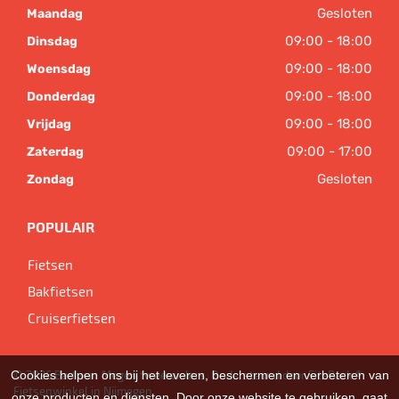
Gesloten
Maandag
09:00 - 18:00
Dinsdag
09:00 - 18:00
Woensdag
09:00 - 18:00
Donderdag
09:00 - 18:00
Vrijdag
09:00 - 17:00
Zaterdag
Gesloten
Zondag
POPULAIR
Fietsen
Bakfietsen
Cruiserfietsen
Cookies helpen ons bij het leveren, beschermen en verbeteren van
© 2026 Bart van Megen tweewielers. Ondersteund door
SitePack ®
Fietsenwinkel in Nijmegen
onze producten en diensten. Door onze website te gebruiken, gaat