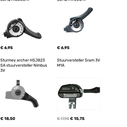
€ 6,95
€ 6,95
Sturmey archer HSJ823 
Stuurversteller Sram 3V 
SA stuurversteller Nimbus 
M1A
3V
€ 18,50
€ 17,95
€ 15,75