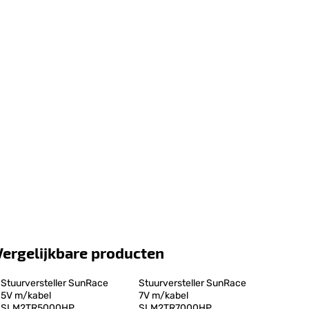
Vergelijkbare producten
Stuurversteller SunRace 
Stuurversteller SunRace 
5V m/kabel 
7V m/kabel 
SLM2TR5000HP
SLM2TR7000HP