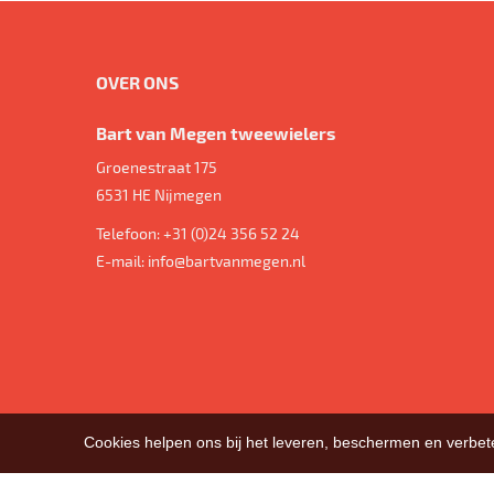
OVER ONS
Bart van Megen tweewielers
Groenestraat 175
6531 HE
Nijmegen
Telefoon:
+31 (0)24 356 52 24
E-mail:
info@bartvanmegen.nl
Cookies helpen ons bij het leveren, beschermen en verbe