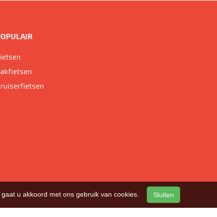
POPULAIR
ietsen
akfietsen
ruiserfietsen
n, gaat u akkoord met ons gebruik van cookies.
Sluiten