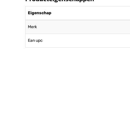
Eigenschap
Merk
Ean upc