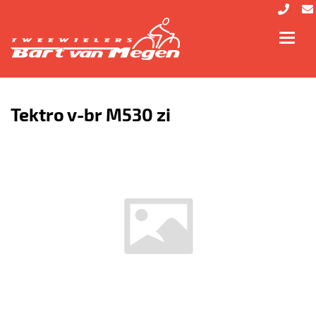
Toggl
navig
Tektro v-br M530 zi