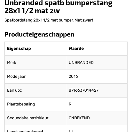
Unbranded spatb bumperstang
28x1 1/2 mat zw
Spatbordstang 28x1 1/2 met bumper, Mat zwart
Producteigenschappen
Eigenschap
Waarde
Merk
UNBRANDED
Modeljaar
2016
Ean upc
8716637014427
Plaatsbepaling
R
Secundaire basiskleur
ONBEKEND
Land van herkomst
NL