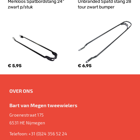
Merkloos Spatbordstang 24" 
Unbranded Spatd stang 28 
zwart p/stuk
tour zwart bumper
€ 5,95
€ 6,95
OVER ONS
Bart van Megen tweewielers
Groenestraat 175
6531 HE
Nijmegen
Telefoon:
+31 (0)24 356 52 24