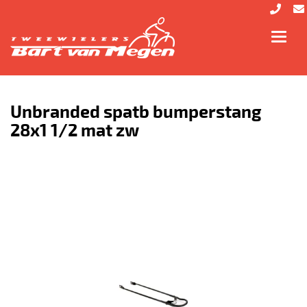
Toggl
navig
Unbranded spatb bumperstang
28x1 1/2 mat zw