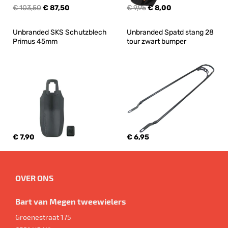
€ 103,50
€ 87,50
€ 9,95
€ 8,00
Unbranded SKS Schutzblech 
Unbranded Spatd stang 28 
Primus 45mm
tour zwart bumper
€ 7,90
€ 6,95
OVER ONS
Bart van Megen tweewielers
Groenestraat 175