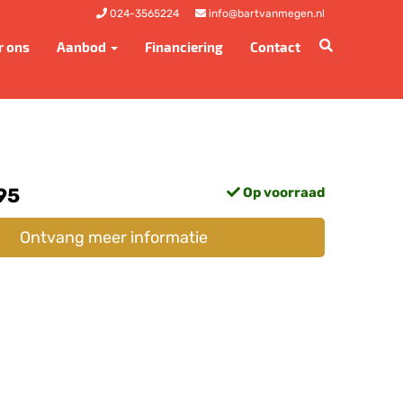
024-3565224
info@bartvanmegen.nl
r ons
Aanbod
Financiering
Contact
95
Op voorraad
Ontvang meer informatie