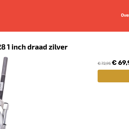
Ove
 1 inch draad zilver
€ 69,
€ 72,95