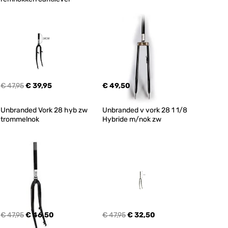
€ 47,95
€ 39,95
€ 49,50
Unbranded Vork 28 hyb zw 
Unbranded v vork 28 1 1/8 
trommelnok
Hybride m/nok zw
€ 47,95
€ 46,50
€ 47,95
€ 32,50