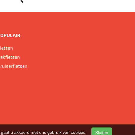
POPULAIR
ietsen
akfietsen
ruiserfietsen
n, gaat u akkoord met ons gebruik van cookies.
Sluiten