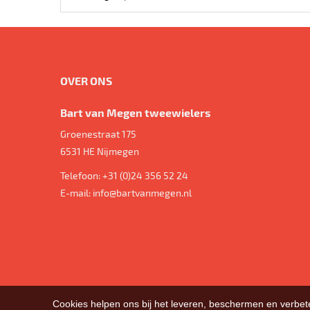
OVER ONS
Bart van Megen tweewielers
Groenestraat 175
6531 HE
Nijmegen
Telefoon:
+31 (0)24 356 52 24
E-mail:
info@bartvanmegen.nl
Cookies helpen ons bij het leveren, beschermen en verbe