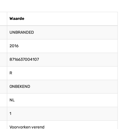
Waarde
UNBRANDED
2016
8716637004107
R
ONBEKEND
NL
1
Voorvorken verend