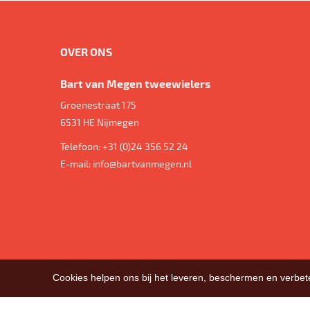
OVER ONS
Bart van Megen tweewielers
Groenestraat 175
6531 HE
Nijmegen
Telefoon:
+31 (0)24 356 52 24
E-mail:
info@bartvanmegen.nl
Cookies helpen ons bij het leveren, beschermen en verbe