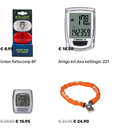
€ 8,95
€ 18,50
Union fietscomp 8F
Amigo krt.Axa kettingsl. 221
€ 29,80
€ 15,95
€ 24,95
€ 24,90