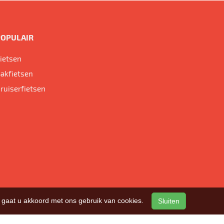
POPULAIR
ietsen
akfietsen
ruiserfietsen
n, gaat u akkoord met ons gebruik van cookies.
Sluiten