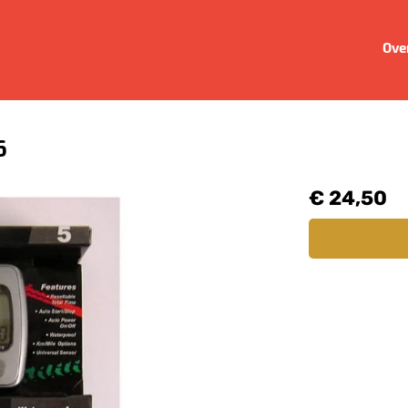
Ove
6
€ 24,50