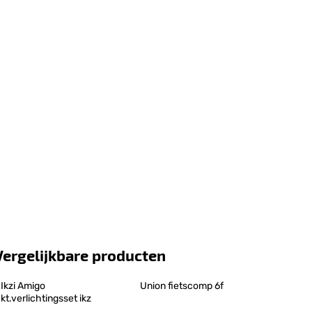
Vergelijkbare producten
Ikzi Amigo 
Union fietscomp 6f
kt.verlichtingsset ikz