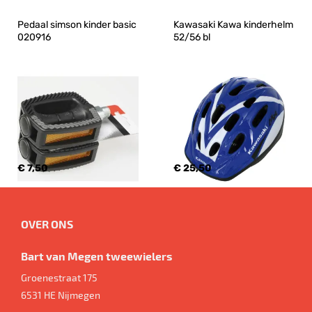
Pedaal simson kinder basic 
Kawasaki Kawa kinderhelm 
020916
52/56 bl
€ 7,50
€ 25,50
OVER ONS
Bart van Megen tweewielers
Groenestraat 175
6531 HE
Nijmegen