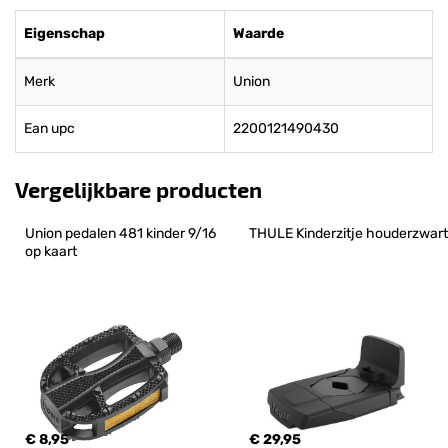
Eigenschap
Waarde
Merk
Union
Ean upc
2200121490430
Vergelijkbare producten
Union pedalen 481 kinder 9/16 
THULE Kinderzitje houderzwart
op kaart
€ 8,95
€ 29,95