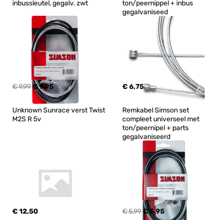
inbussleutel, gegalv. zwt
ton/peernippel + inbus 
gegalvaniseed
€ 9,99
€ 9,95
€ 6,75
Unknown Sunrace verst Twist 
Remkabel Simson set 
M2S R 5v
compleet universeel met 
ton/peernipel + parts 
gegalvaniseerd
€ 12,50
€ 5,99
€ 5,95