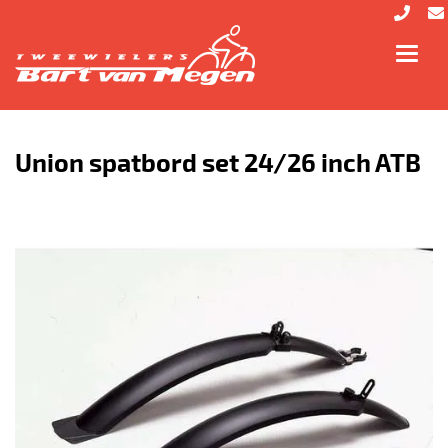
Toggl
navig
Union spatbord set 24/26 inch ATB