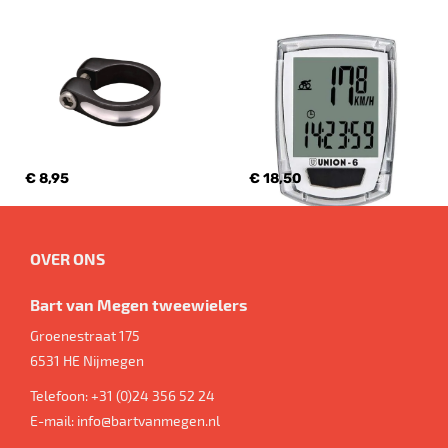
€ 8,95
€ 18,50
OVER ONS
Bart van Megen tweewielers
Groenestraat 175
6531 HE
Nijmegen
Telefoon:
+31 (0)24 356 52 24
E-mail:
info@bartvanmegen.nl