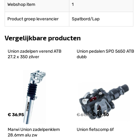
Webshop item
1
Product groep leverancier
Spatbord/Lap
Vergelijkbare producten
Union zadelpen verend ATB 
Union pedalen SPD 5650 ATB 
27.2 x 350 zilver
dubb
€ 36,95
€ 61,30
€ 49,50
Marwi Union zadelpenklem 
Union fietscomp 6f
28.6mm alu zw