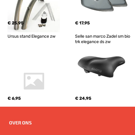
€ 25,95
€ 17,95
Ursus stand Elegance zw
Selle san marco Zadel sm bio 
trk elegance ds zw
€ 6,95
€ 24,95
OVER ONS