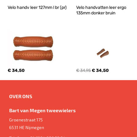
Velo handv leer 127mm l br (pr)
Velo handvatten leer ergo 
135mm donker bruin
€ 34,50
€ 34,95
€ 34,50
OVER ONS
Bart van Megen tweewielers
Groenestraat 175
6531 HE
Nijmegen