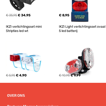
€ 35,95
€ 34,95
€ 8,95
IKZI verlichtingsset mini 
IKZI Light verlichtingsset ovaal 
Stripties led wt
5 led batterij
€ 5,95
€ 4,90
€ 10,95
€ 9,99
OVER ONS