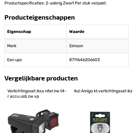
Productspecificaties: 2-aderig Zwart Per stuk verpakt.
Producteigenschappen
Eigenschap
Waarde
Merk
Simson
Ean upc
8711646206603
Vergelijkbare producten
Verlichtingsset Axa nitel ine t4-
Ikzi Amigo kt.verlichtingsset ikz
r accu usb zw vp