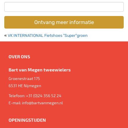
Ontvang meer informatie
«
VK INTERNATIONAL Fietshoes "Super"groen
OVER ONS
Bart van Megen tweewielers
Groenestraat 175
6531 HE
Nijmegen
Telefoon:
+31 (0)24 356 52 24
E-mail:
info@bartvanmegen.nl
OPENINGSTIJDEN