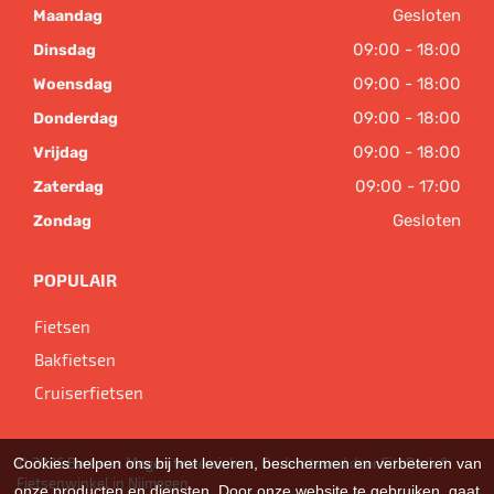
Gesloten
Maandag
09:00 - 18:00
Dinsdag
09:00 - 18:00
Woensdag
09:00 - 18:00
Donderdag
09:00 - 18:00
Vrijdag
09:00 - 17:00
Zaterdag
Gesloten
Zondag
POPULAIR
Fietsen
Bakfietsen
Cruiserfietsen
Cookies helpen ons bij het leveren, beschermen en verbeteren van
© 2026 Bart van Megen tweewielers. Ondersteund door
SitePack ®
Fietsenwinkel in Nijmegen
onze producten en diensten. Door onze website te gebruiken, gaat