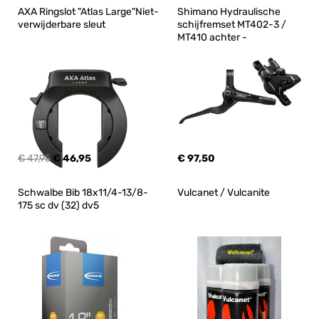
AXA Ringslot "Atlas Large"Niet-
Shimano Hydraulische 
verwijderbare sleut
schijfremset MT402-3 / 
MT410 achter -
€ 47,95
€ 46,95
€ 97,50
Schwalbe Bib 18x11/4-13/8-
Vulcanet / Vulcanite
175 sc dv (32) dv5