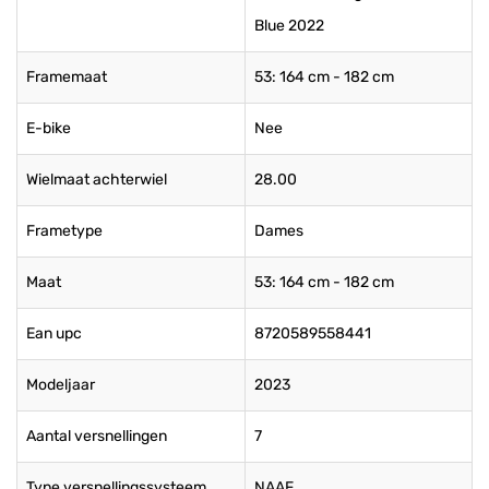
Blue 2022
Framemaat
53: 164 cm - 182 cm
E-bike
Nee
Wielmaat achterwiel
28.00
Frametype
Dames
Maat
53: 164 cm - 182 cm
Ean upc
8720589558441
Modeljaar
2023
Aantal versnellingen
7
Type versnellingssysteem
NAAF