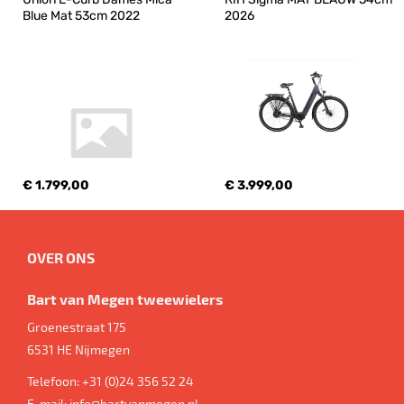
Blue Mat 53cm 2022
2026
€ 1.799,00
€ 3.999,00
OVER ONS
Bart van Megen tweewielers
Groenestraat 175
6531 HE
Nijmegen
Telefoon:
+31 (0)24 356 52 24
E-mail:
info@bartvanmegen.nl