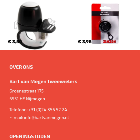
€ 3,50
€ 3,95
OVER ONS
Bart van Megen tweewielers
Groenestraat 175
6531 HE
Nijmegen
Telefoon:
+31 (0)24 356 52 24
E-mail:
info@bartvanmegen.nl
OPENINGSTIJDEN