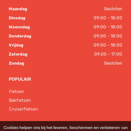
Gesloten
Maandag
09:00 - 18:00
Dinsdag
09:00 - 18:00
Woensdag
09:00 - 18:00
Donderdag
09:00 - 18:00
Vrijdag
09:00 - 17:00
Zaterdag
Gesloten
Zondag
POPULAIR
Fietsen
Bakfietsen
Cruiserfietsen
© 2026 Bart van Megen tweewielers. Ondersteund door
SitePack ®
Cookies helpen ons bij het leveren, beschermen en verbeteren van