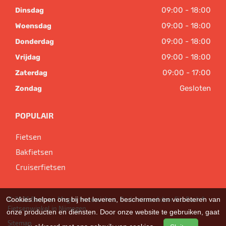
09:00 - 18:00
Dinsdag
09:00 - 18:00
Woensdag
09:00 - 18:00
Donderdag
09:00 - 18:00
Vrijdag
09:00 - 17:00
Zaterdag
Gesloten
Zondag
POPULAIR
Fietsen
Bakfietsen
Cruiserfietsen
© 2026 Bart van Megen tweewielers. Ondersteund door
SitePack ®
Cookies helpen ons bij het leveren, beschermen en verbeteren van
Fietsenwinkel in Nijmegen
onze producten en diensten. Door onze website te gebruiken, gaat
Sitemap