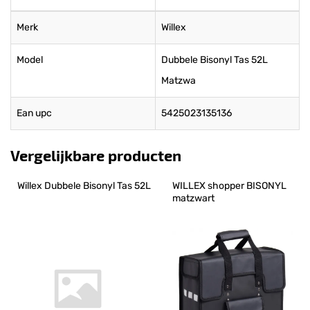
Merk
Willex
Model
Dubbele Bisonyl Tas 52L
Matzwa
Ean upc
5425023135136
Vergelijkbare producten
Willex Dubbele Bisonyl Tas 52L
WILLEX shopper BISONYL 
matzwart