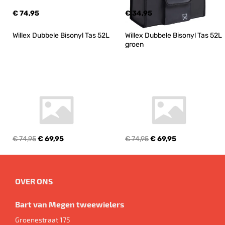
€ 74,95
€ 34,95
Willex Dubbele Bisonyl Tas 52L
Willex Dubbele Bisonyl Tas 52L 
groen
€ 74,95
€ 69,95
€ 74,95
€ 69,95
OVER ONS
Bart van Megen tweewielers
Groenestraat 175