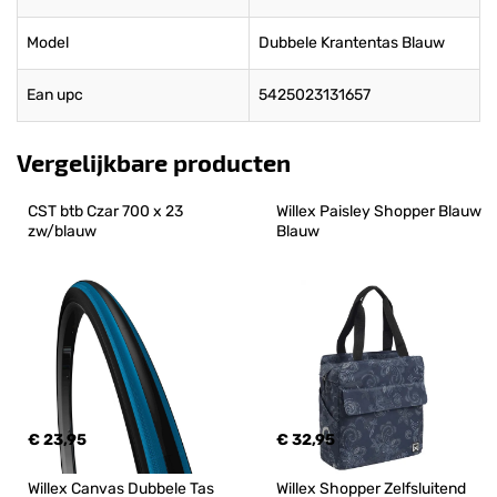
Model
Dubbele Krantentas Blauw
Ean upc
5425023131657
Vergelijkbare producten
CST btb Czar 700 x 23 
Willex Paisley Shopper Blauw 
zw/blauw
Blauw
€ 23,95
€ 32,95
Willex Canvas Dubbele Tas 
Willex Shopper Zelfsluitend 