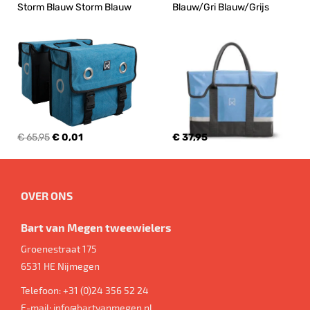
Storm Blauw Storm Blauw
Blauw/Gri Blauw/Grijs
€ 65,95
€ 0,01
€ 37,95
OVER ONS
Bart van Megen tweewielers
Groenestraat 175
6531 HE
Nijmegen
Telefoon:
+31 (0)24 356 52 24
E-mail:
info@bartvanmegen.nl