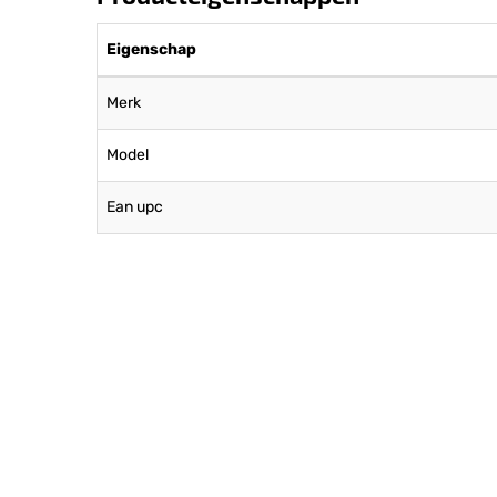
Eigenschap
Merk
Model
Ean upc