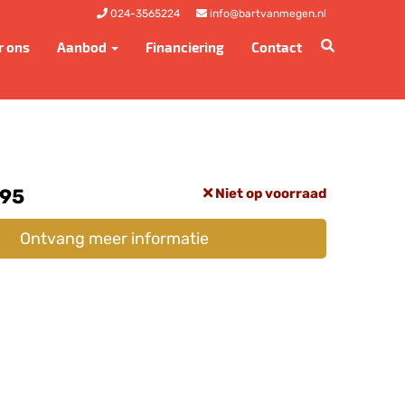
024-3565224
info@bartvanmegen.nl
r ons
Aanbod
Financiering
Contact
,95
Niet op voorraad
Ontvang meer informatie