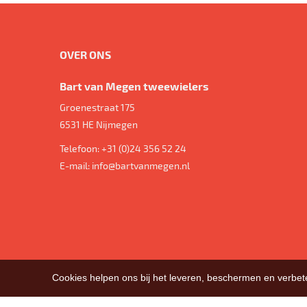
OVER ONS
Bart van Megen tweewielers
Groenestraat 175
6531 HE
Nijmegen
Telefoon:
+31 (0)24 356 52 24
E-mail:
info@bartvanmegen.nl
Cookies helpen ons bij het leveren, beschermen en verbe