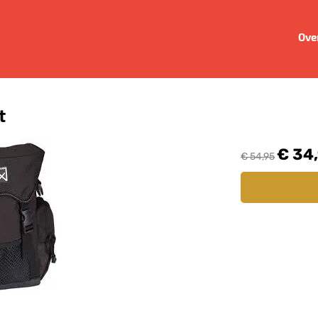
Ove
t
€ 34
€ 54,95