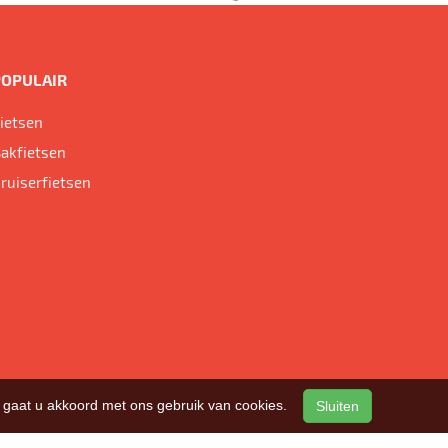
POPULAIR
ietsen
akfietsen
ruiserfietsen
n, gaat u akkoord met ons gebruik van cookies.
Sluiten