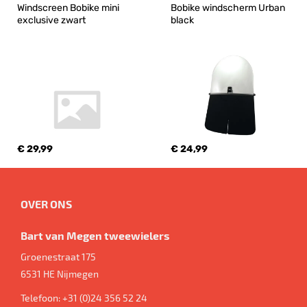
Windscreen Bobike mini 
Bobike windscherm Urban 
exclusive zwart
black
€ 29,99
€ 24,99
OVER ONS
Bart van Megen tweewielers
Groenestraat 175
6531 HE
Nijmegen
Telefoon:
+31 (0)24 356 52 24