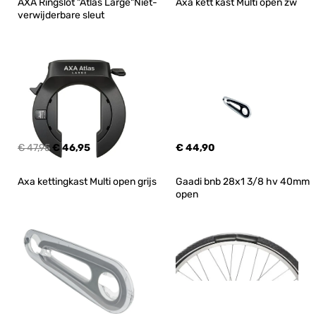
AXA Ringslot "Atlas Large"Niet-
Axa kett kast Multi open zw
verwijderbare sleut
€ 47,95
€ 46,95
€ 44,90
Axa kettingkast Multi open grijs
Gaadi bnb 28x1 3/8 hv 40mm 
open