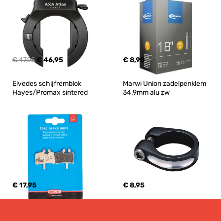
€ 47,95
€ 46,95
€ 8,90
Elvedes schijfremblok 
Marwi Union zadelpenklem 
Hayes/Promax sintered
34.9mm alu zw
€ 17,95
€ 8,95