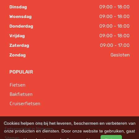
09:00 - 18:00
Dinsdag
09:00 - 18:00
Woensdag
09:00 - 18:00
Donderdag
09:00 - 18:00
Vrijdag
09:00 - 17:00
Zaterdag
Gesloten
Zondag
POPULAIR
Fietsen
Bakfietsen
Cruiserfietsen
Cookies helpen ons bij het leveren, beschermen en verbeteren van
© 2026 Bart van Megen tweewielers. Ondersteund door
SitePack ®
Fietsenwinkel in Nijmegen
onze producten en diensten. Door onze website te gebruiken, gaat
Sitemap