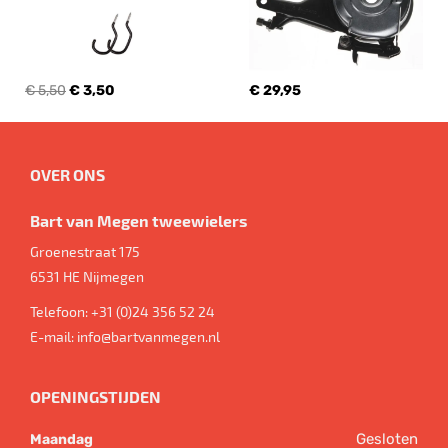
€ 5,50
€ 3,50
€ 29,95
OVER ONS
Bart van Megen tweewielers
Groenestraat 175
6531 HE
Nijmegen
Telefoon:
+31 (0)24 356 52 24
E-mail:
info@bartvanmegen.nl
OPENINGSTIJDEN
Gesloten
Maandag