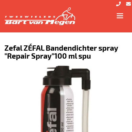
Toggl
navig
Zefal ZÉFAL Bandendichter spray
"Repair Spray"100 ml spu